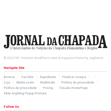
© 2022
FM
- Premium WordPress news & magazine theme by
Jegtheme
.
Navigate Site
Boneca
Carrinho
Expediente
Finalizar compra
Loja
Minha conta
Multimídia
Política de privacidade
Política de privacidade
Pricing
TieLabs HomePage
Slide Anything Popup Preview
Follow Us