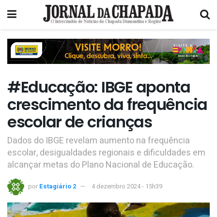
#Educação: IBGE aponta
crescimento da frequência
escolar de crianças
Dados do IBGE revelam aumento na frequência
escolar, desigualdades regionais e dificuldades em
alcançar metas do Plano Nacional de Educação.
por
Estagiário 2
4 dezembro 2024 - 15h39