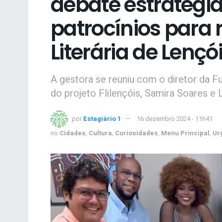
debate estratégia
patrocínios para 
Literária de Lençó
A gestora se reuniu com o diretor da 
do projeto Flilençóis, Samira Soares e Li
por
Estagiário 1
16 dezembro 2024 - 11h41
no
Cidades
,
Cultura
,
Curiosidades
,
Menu Principal
,
Ur