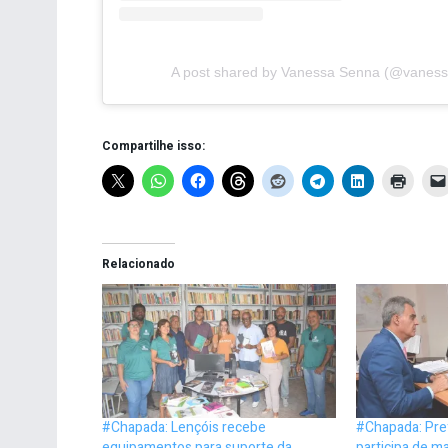
A post shared by Vanessa Senna (@vanessa
Compartilhe isso:
Relacionado
#Chapada: Lençóis recebe
#Chapada: Pre
equipamentos para suporte da
participa de m