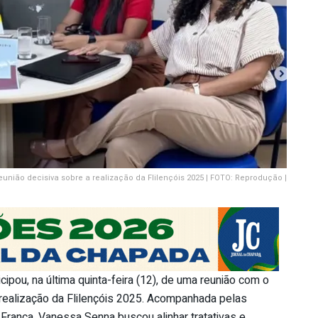
eunião decisiva sobre a realização da Flilençóis 2025 | FOTO: Reprodução |
ipou, na última quinta-feira (12), de uma reunião com o
 realização da Flilençóis 2025. Acompanhada pelas
 França, Vanessa Senna buscou alinhar tratativas e