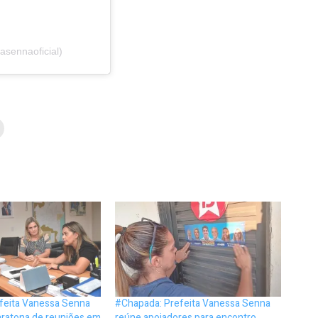
sennaoficial)
feita Vanessa Senna
#Chapada: Prefeita Vanessa Senna
aratona de reuniões em
reúne apoiadores para encontro