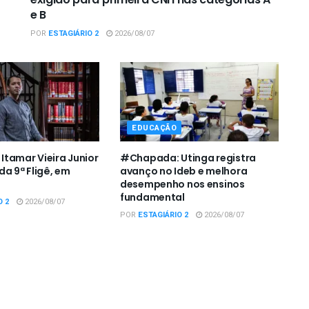
e B
POR
ESTAGIÁRIO 2
2026/08/07
EDUCAÇÃO
tamar Vieira Junior
#Chapada: Utinga registra
da 9ª Fligê, em
avanço no Ideb e melhora
desempenho nos ensinos
fundamental
O 2
2026/08/07
POR
ESTAGIÁRIO 2
2026/08/07