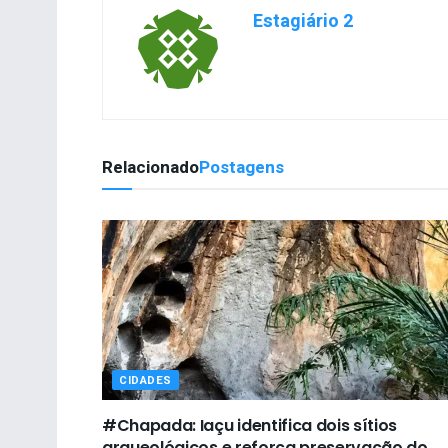
Estagiário 2
Relacionado
Postagens
CIDADES
#Chapada: Iaçu identifica dois sítios
arqueológicos e reforça preservação do