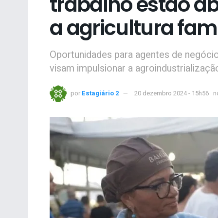
trabalho estão ab
a agricultura fam
Oportunidades para agentes de negócio
visam impulsionar a agroindustrializaç
por
Estagiário 2
20 dezembro 2024 - 15h56
n