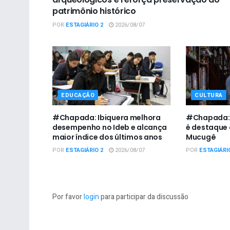
patrimônio histórico
POR
ESTAGIÁRIO 2
2026/08/07
EDUCAÇÃO
CULTURA
#Chapada: Ibiquera melhora
#Chapada: I
desempenho no Ideb e alcança
é destaque 
maior índice dos últimos anos
Mucugê
POR
ESTAGIÁRIO 2
2026/08/07
POR
ESTAGIÁRI
Por favor
login
para participar da discussão