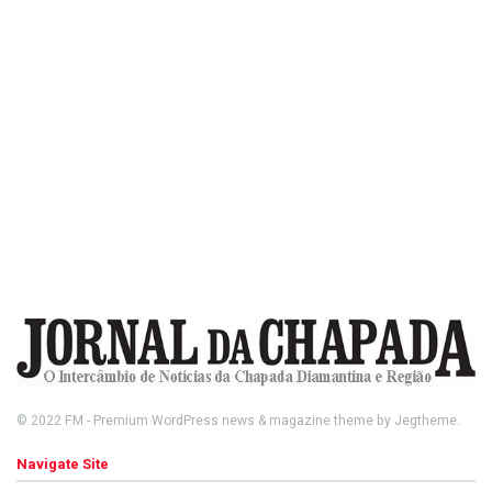
© 2022
FM
- Premium WordPress news & magazine theme by
Jegtheme
.
Navigate Site