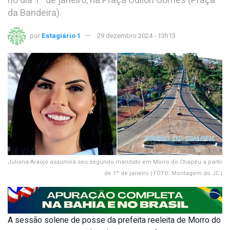
no dia 1º de janeiro, na Praça Odilon Gomes (Praça
da Bandeira).
por
Estagiário 1
29 dezembro 2024 - 13h13
Juliana Araújo assumirá seu segundo mandato em Morro do Chapéu a partir
de 1º de janeiro | FOTO: Montagem do JC |
A sessão solene de posse da prefeita reeleita de Morro do