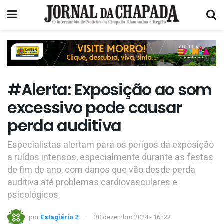
#Alerta: Exposição ao som
excessivo pode causar
perda auditiva
Especialistas alertam para os perigos da exposição
a ruídos intensos, especialmente durante as festas
de fim de ano, com danos que vão desde perda
auditiva até problemas cardiovasculares e
psicológicos.
por
Estagiário 2
30 dezembro 2024 - 16h22