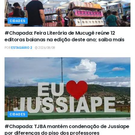
CIDADES
#Chapada: Feira Literária de Mucugê reúne 12
editoras baianas na edição deste ano; saiba mais
POR
ESTAGIÁRIO 2
2026/08/08
CIDADES
#Chapada: TJBA mantém condenação de Jussiape
por diferenças do piso dos professores