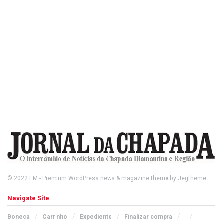
© 2022
FM
- Premium WordPress news & magazine theme by
Jegtheme
.
Navigate Site
Boneca
Carrinho
Expediente
Finalizar compra