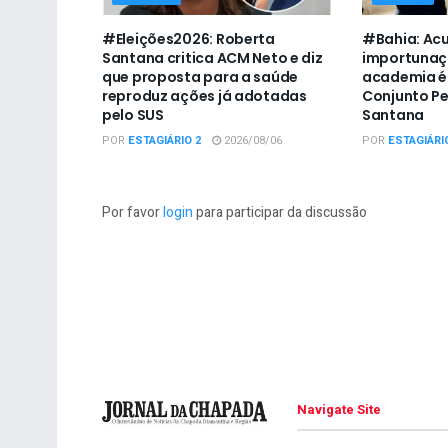
#Eleições2026: Roberta
#Bahia: Ac
Santana critica ACM Neto e diz
importunaç
que proposta para a saúde
academia é 
reproduz ações já adotadas
Conjunto Pe
pelo SUS
Santana
POR
ESTAGIÁRIO 2
2026/08/06
POR
ESTAGIÁRI
Por favor
login
para participar da discussão
Navigate Site