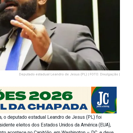
Deputado estadual Leandro de Jesus (PL) | FOTO: Divulgação |
a, o deputado estadual Leandro de Jesus (PL) foi
idente eleitos dos Estados Unidos da América (EUA),
ento acontece no Capitólio, em Washington – DC, e deve