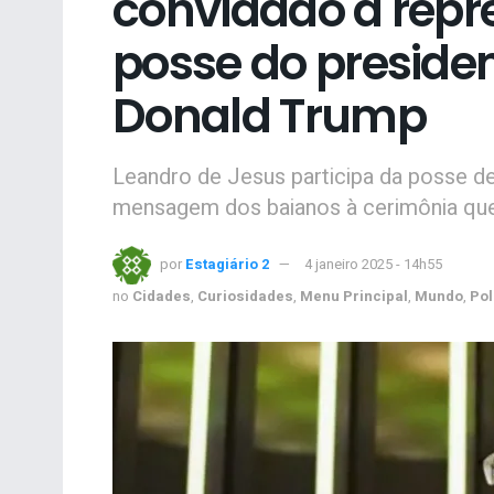
convidado a repr
posse do presiden
Donald Trump
Leandro de Jesus participa da posse de
mensagem dos baianos à cerimônia que 
por
Estagiário 2
4 janeiro 2025 - 14h55
no
Cidades
,
Curiosidades
,
Menu Principal
,
Mundo
,
Pol