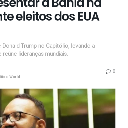
esentar a Bahia na
te eleitos dos EUA
 Donald Trump no Capitólio, levando a
reúne lideranças mundiais.
0
ítica
,
World