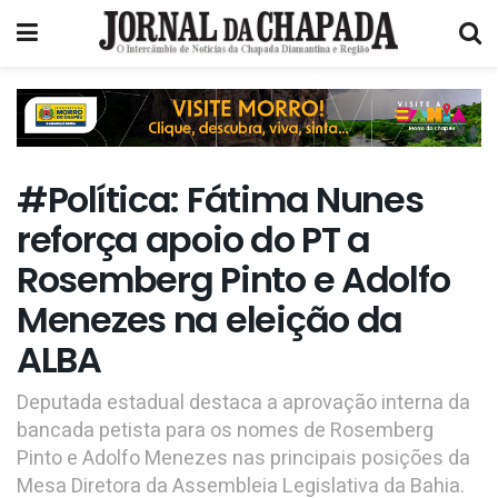
#Política: Fátima Nunes
reforça apoio do PT a
Rosemberg Pinto e Adolfo
Menezes na eleição da
ALBA
Deputada estadual destaca a aprovação interna da
bancada petista para os nomes de Rosemberg
Pinto e Adolfo Menezes nas principais posições da
Mesa Diretora da Assembleia Legislativa da Bahia.