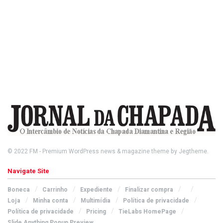
© 2022
FM
- Premium WordPress news & magazine theme by
Jegtheme
.
Navigate Site
Boneca
Carrinho
Expediente
Finalizar compra
Loja
Minha conta
Multimídia
Política de privacidade
Política de privacidade
Pricing
TieLabs HomePage
Slide Anything Popup Preview