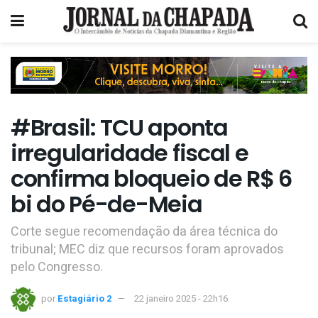
#Brasil: TCU aponta
irregularidade fiscal e
confirma bloqueio de R$ 6
bi do Pé-de-Meia
Corte segue recomendação da área técnica do
tribunal; MEC diz que recursos foram aprovados
pelo Congresso.
por
Estagiário 2
22 janeiro 2025 - 22h16