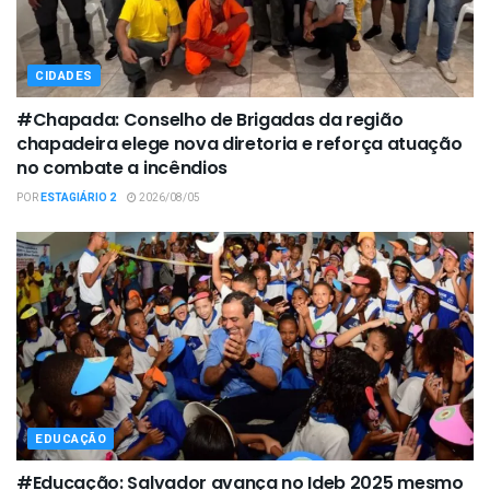
CIDADES
#Chapada: Conselho de Brigadas da região
chapadeira elege nova diretoria e reforça atuação
no combate a incêndios
POR
ESTAGIÁRIO 2
2026/08/05
EDUCAÇÃO
#Educação: Salvador avança no Ideb 2025 mesmo