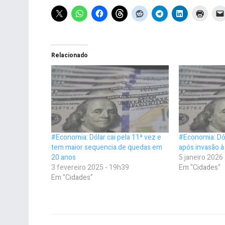
Relacionado
#Economia: Dólar cai pela 11ª vez e
#Economia: Dól
tem maior sequencia de quedas em
após invasão 
20 anos
5 janeiro 2026
3 fevereiro 2025 - 19h39
Em "Cidades"
Em "Cidades"