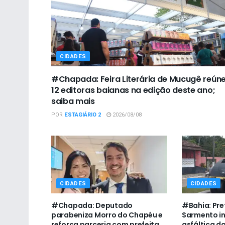
CIDADES
#Chapada: Feira Literária de Mucugê reún
12 editoras baianas na edição deste ano;
saiba mais
POR
ESTAGIÁRIO 2
2026/08/08
CIDADES
CIDADES
#Chapada: Deputado
#Bahia: Pre
parabeniza Morro do Chapéu e
Sarmento i
reforça parceria com prefeita
asfáltica da