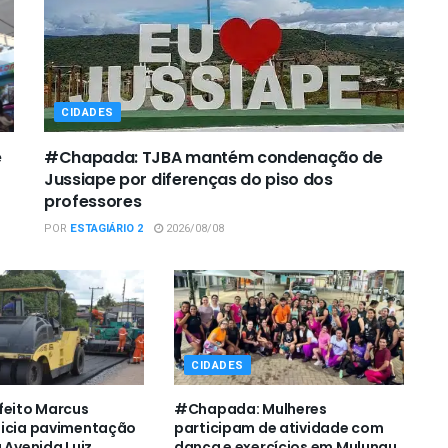
CIDADES
e
#Chapada: TJBA mantém condenação de
Jussiape por diferenças do piso dos
professores
POR
ESTAGIÁRIO 2
2026/08/08
CIDADES
feito Marcus
#Chapada: Mulheres
nicia pavimentação
participam de atividade com
 Avenida Luiz
dança e exercícios em Mulungu