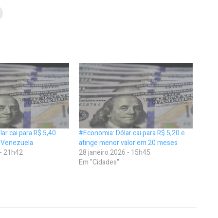
ar cai para R$ 5,40
#Economia: Dólar cai para R$ 5,20 e
à Venezuela
atinge menor valor em 20 meses
 - 21h42
28 janeiro 2026 - 15h45
Em "Cidades"