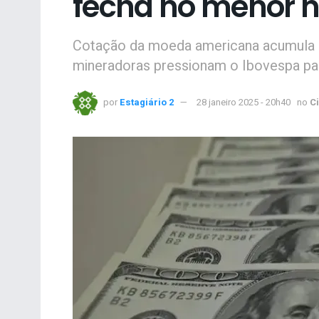
fecha no menor n
Cotação da moeda americana acumula 
mineradoras pressionam o Ibovespa par
por
Estagiário 2
28 janeiro 2025 - 20h40
no
C