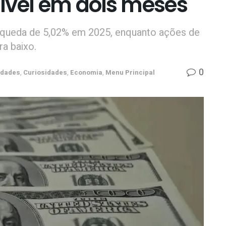
ível em dois meses
queda de 5,02% em 2025, enquanto ações de
a baixo.
0
idades
,
Curiosidades
,
Economia
,
Menu Principal