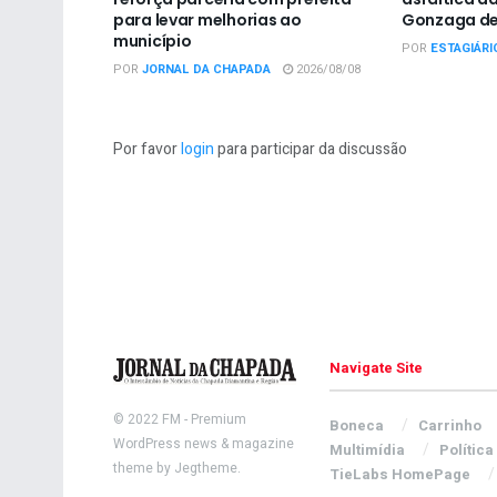
para levar melhorias ao
Gonzaga de
município
POR
ESTAGIÁRI
POR
JORNAL DA CHAPADA
2026/08/08
Por favor
login
para participar da discussão
Navigate Site
© 2022
FM
- Premium
Boneca
Carrinho
WordPress news & magazine
Multimídia
Política
theme by
Jegtheme
.
TieLabs HomePage