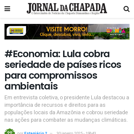
#Economia: Lula cobra
seriedade de países ricos
para compromissos
ambientais
Em entrevista coletiva, o presidente Lula destacou a
importância de recursos e direitos para as
populações locais da Amazônia e cobrou seriedade
nas ações para combater as mudanças climáticas.
por
Estagiário 2
30 janeiro 2025 - 19h43