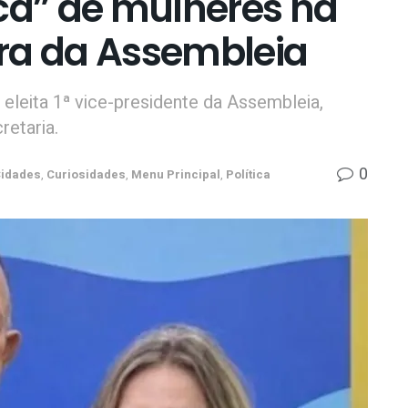
ica” de mulheres na
ra da Assembleia
 eleita 1ª vice-presidente da Assembleia,
retaria.
0
idades
,
Curiosidades
,
Menu Principal
,
Política