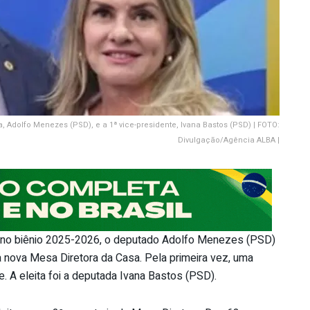
a, Adolfo Menezes (PSD), e a 1ª vice-presidente, Ivana Bastos (PSD) | FOTO:
Divulgação/Agência ALBA |
a no biênio 2025-2026, o deputado Adolfo Menezes (PSD)
 nova Mesa Diretora da Casa. Pela primeira vez, uma
. A eleita foi a deputada Ivana Bastos (PSD).