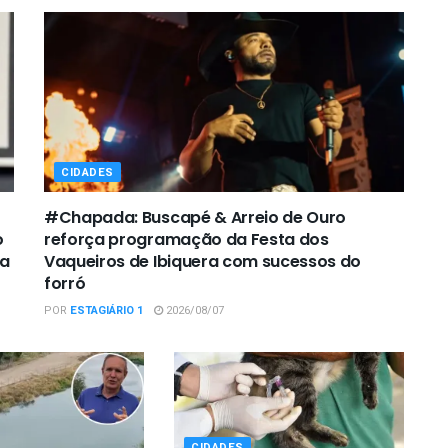
CIDADES
#Chapada: Buscapé & Arreio de Ouro
o
reforça programação da Festa dos
ra
Vaqueiros de Ibiquera com sucessos do
forró
POR
ESTAGIÁRIO 1
2026/08/07
CIDADES