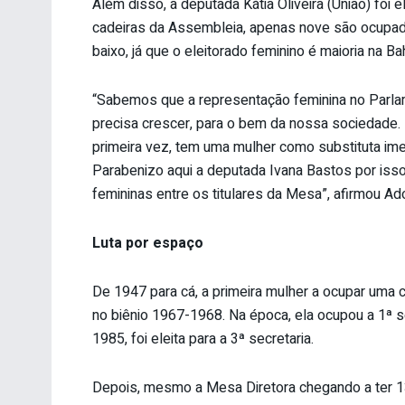
Além disso, a deputada Kátia Oliveira (União) foi e
cadeiras da Assembleia, apenas nove são ocupad
baixo, já que o eleitorado feminino é maioria na Bah
“Sabemos que a representação feminina no Parla
precisa crescer, para o bem da nossa sociedade.
primeira vez, tem uma mulher como substituta ime
Parabenizo aqui a deputada Ivana Bastos por isso
femininas entre os titulares da Mesa”, afirmou A
Luta por espaço
De 1947 para cá, a primeira mulher a ocupar uma c
no biênio 1967-1968. Na época, ela ocupou a 1ª 
1985, foi eleita para a 3ª secretaria.
Depois, mesmo a Mesa Diretora chegando a ter 13 