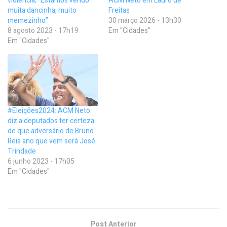
violência; “Estamos vendo
ACM Neto em Lauro de
muita dancinha, muito
Freitas
memezinho”
30 março 2026 - 13h30
8 agosto 2023 - 17h19
Em "Cidades"
Em "Cidades"
#Eleições2024: ACM Neto
diz a deputados ter certeza
de que adversário de Bruno
Reis ano que vem será José
Trindade
6 junho 2023 - 17h05
Em "Cidades"
Post Anterior