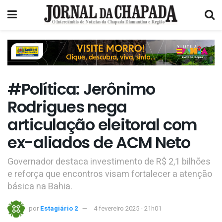
#Política: Jerônimo
Rodrigues nega
articulação eleitoral com
ex-aliados de ACM Neto
Governador destaca investimento de R$ 2,1 bilhões
e reforça que encontros visam fortalecer a atenção
básica na Bahia.
por
Estagiário 2
4 fevereiro 2025 - 21h01