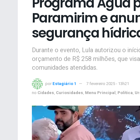
Programa Água p
Paramirim e anu
segurança hídric
Durante o evento, Lula autorizou o iní
orçamento de R$ 258 milhões, que visa 
comunidades atendidas.
por
Estagiário 1
7 fevereiro 2025 - 13h21
no
Cidades
,
Curiosidades
,
Menu Principal
,
Política
,
Ur