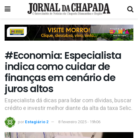
#Economia: Especialista
indica como cuidar de
finanças em cenário de
juros altos
Especialista dá dicas para lidar com dívidas, buscar
crédito e investir melhor diante da alta da taxa Selic.
por
Estagiário 2
8 fevereiro 2025 - 19h06