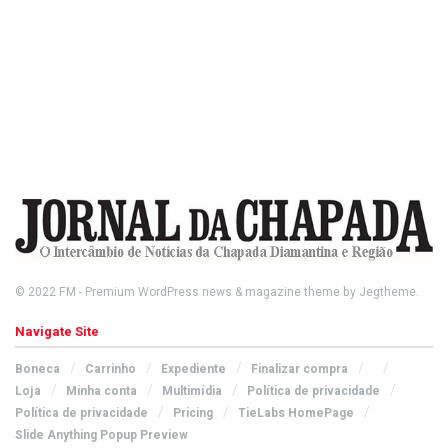
© 2022
FM
- Premium WordPress news & magazine theme by
Jegtheme
.
Navigate Site
Boneca
Carrinho
Expediente
Finalizar compra
Loja
Minha conta
Multimídia
Política de privacidade
Política de privacidade
Pricing
TieLabs HomePage
Slide Anything Popup Preview