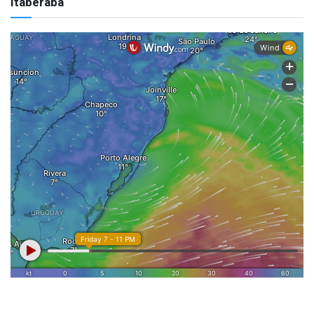
Itaberaba