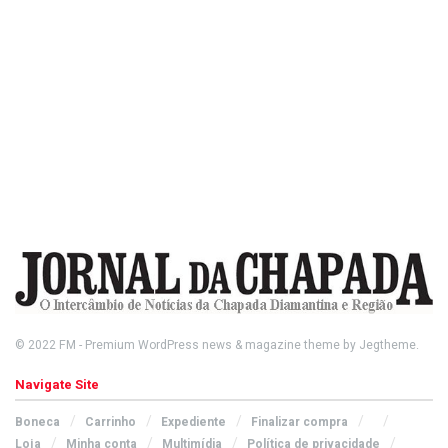
© 2022
FM
- Premium WordPress news & magazine theme by
Jegtheme
.
Navigate Site
Boneca
Carrinho
Expediente
Finalizar compra
Loja
Minha conta
Multimídia
Política de privacidade