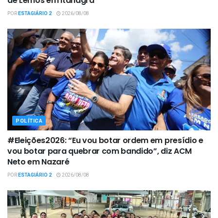
de Lemos em Itanagra
POR
ESTAGIÁRIO 2
2026/08/08
POLÍTICA
#Eleições2026: “Eu vou botar ordem em presídio e
vou botar para quebrar com bandido”, diz ACM
Neto em Nazaré
POR
ESTAGIÁRIO 2
2026/08/08