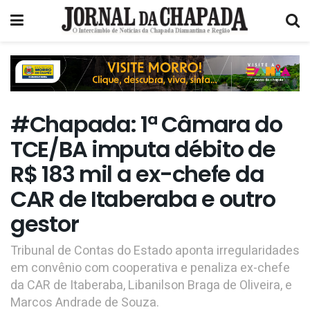
#Chapada: 1ª Câmara do
TCE/BA imputa débito de
R$ 183 mil a ex-chefe da
CAR de Itaberaba e outro
gestor
Tribunal de Contas do Estado aponta irregularidades
em convênio com cooperativa e penaliza ex-chefe
da CAR de Itaberaba, Libanilson Braga de Oliveira, e
Marcos Andrade de Souza.