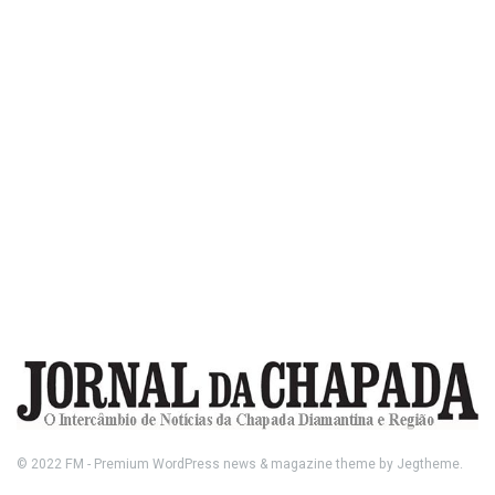
© 2022
FM
- Premium WordPress news & magazine theme by
Jegtheme
.