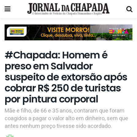
#Chapada: Homem é
preso em Salvador
suspeito de extorsão após
cobrar R$ 250 de turistas
por pintura corporal
Mãe e filho, de 66 e 35 anos, contaram que foram
coagidos a pagar o valor alto em dinheiro, sem que
antes nenhum preço tivesse sido acordado.