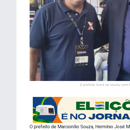
O prefeito Corró se reuniu com E
O prefeito de Marcionílio Souza, Hermínio José Mer