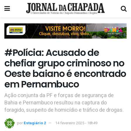
#Polícia: Acusado de
chefiar grupo criminoso no
Oeste baiano é encontrado
em Pernambuco
Ação conjunta da PF e forças de segurança de
Bahia e Pernambuco resultou na captura do
foragido, suspeito de homicídio e tráfico de drogas.
por
Estagiário 2
14 fevereiro 2025 - 18h49