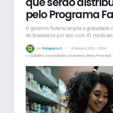
que serão distrib
pelo Programa F
O governo federal amplia a gratuidade 
de brasileiros por ano com 41 medicam
por
Estagiário 2
14 fevereiro 2025 - 17h54
no
Cidades
,
Curiosidades
,
Economia
,
Menu Principal
,