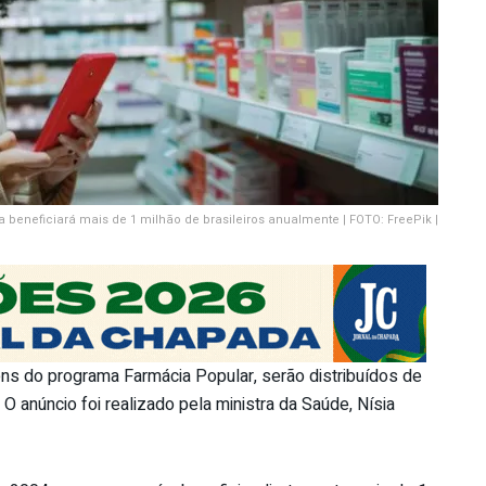
 beneficiará mais de 1 milhão de brasileiros anualmente | FOTO: FreePik |
ens do programa Farmácia Popular, serão distribuídos de
O anúncio foi realizado pela ministra da Saúde, Nísia