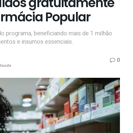
uídos gratuitamente
armácia Popular
do programa, beneficiando mais de 1 milhão
entos e insumos essenciais.
0
Saúde