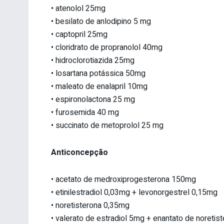
• atenolol 25mg
• besilato de anlodipino 5 mg
• captopril 25mg
• cloridrato de propranolol 40mg
• hidroclorotiazida 25mg
• losartana potássica 50mg
• maleato de enalapril 10mg
• espironolactona 25 mg
• furosemida 40 mg
• succinato de metoprolol 25 mg
Anticoncepção
• acetato de medroxiprogesterona 150mg
• etinilestradiol 0,03mg + levonorgestrel 0,15mg
• noretisterona 0,35mg
• valerato de estradiol 5mg + enantato de noreti