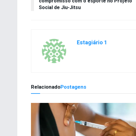
compromisso com o esporte no Projeto
Social de Jiu-Jitsu
Estagiário 1
Relacionado
Postagens