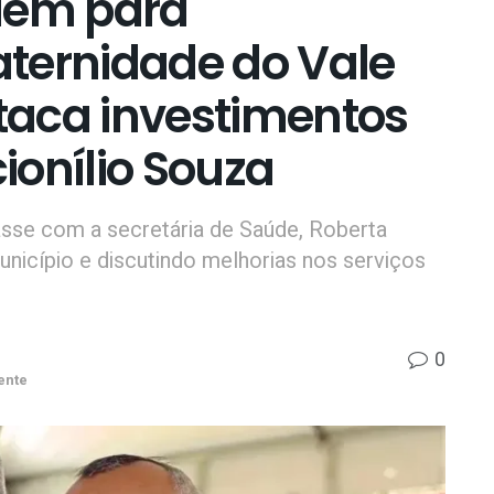
dem para
ternidade do Vale
staca investimentos
ionílio Souza
asse com a secretária de Saúde, Roberta
nicípio e discutindo melhorias nos serviços
0
ente