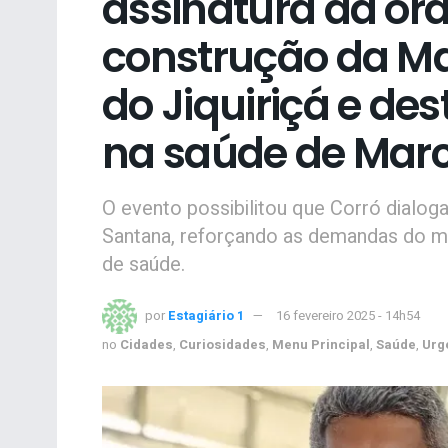
assinatura da or
construção da Ma
do Jiquiriçá e de
na saúde de Marc
O evento possibilitou que Corró dialog
Santana, reforçando as demandas do mu
de saúde.
por
Estagiário 1
16 fevereiro 2025 - 14h54
no
Cidades
,
Curiosidades
,
Menu Principal
,
Saúde
,
Urg