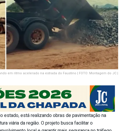
do em ritmo acelerado na estrada do Faustino | FOTO: Montagem do JC |
do estado, está realizando obras de pavimentação na
ra viária da região. O projeto busca facilitar o
volvimento local e garantir mais segurança no tráfego.