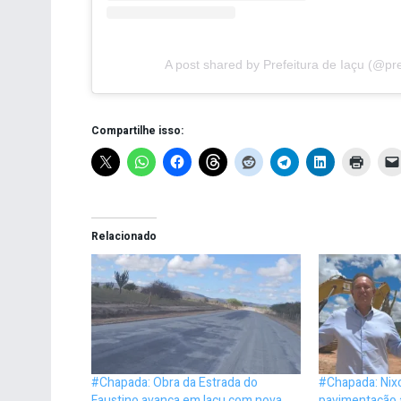
A post shared by Prefeitura de Iaçu (@pre
Compartilhe isso:
Relacionado
#Chapada: Obra da Estrada do
#Chapada: Nix
Faustino avança em Iaçu com nova
pavimentação a