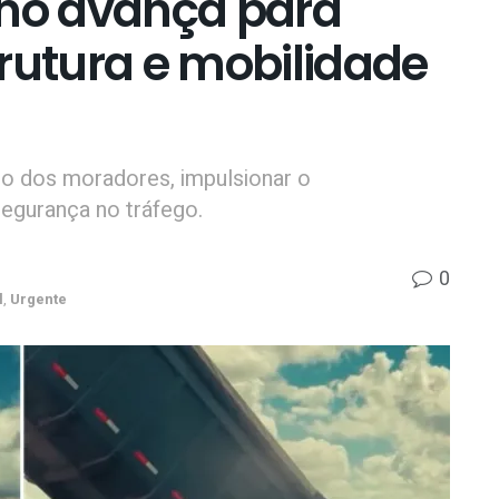
ino avança para
rutura e mobilidade
to dos moradores, impulsionar o
segurança no tráfego.
0
l
,
Urgente