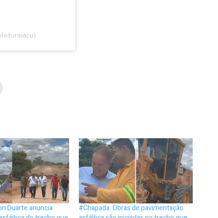
feituraiacu)
on Duarte anuncia
#Chapada: Obras de pavimentação
sfáltica do trecho que
asfáltica são iniciadas no trecho que