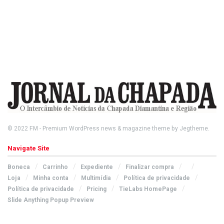
© 2022
FM
- Premium WordPress news & magazine theme by
Jegtheme
.
Navigate Site
Boneca
Carrinho
Expediente
Finalizar compra
Loja
Minha conta
Multimídia
Política de privacidade
Política de privacidade
Pricing
TieLabs HomePage
Slide Anything Popup Preview