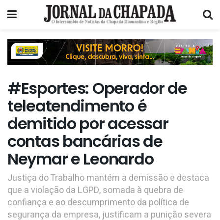
#Esportes: Operador de
teleatendimento é
demitido por acessar
contas bancárias de
Neymar e Leonardo
Justiça do Trabalho mantém a demissão e destaca
que a violação da LGPD, somada à quebra de
confiança e ao descumprimento da política de
segurança da empresa, justificam a punição severa