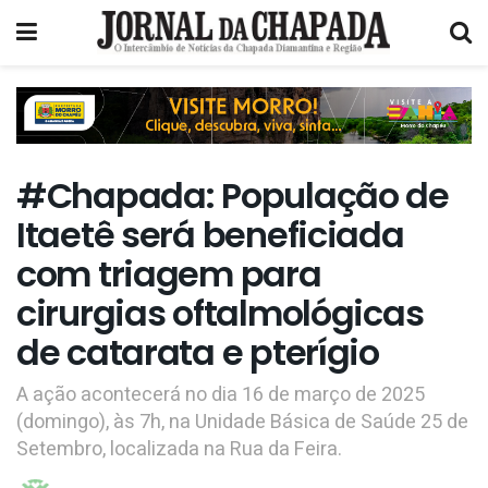
#Chapada: População de
Itaetê será beneficiada
com triagem para
cirurgias oftalmológicas
de catarata e pterígio
A ação acontecerá no dia 16 de março de 2025
(domingo), às 7h, na Unidade Básica de Saúde 25 de
Setembro, localizada na Rua da Feira.