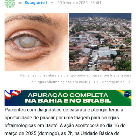
por
Estagiário 1
20 fevereiro 2025 - 13h54
Pacientes com catarata e pterígio poderão passar por triagem para
cirurgias oftalmológicas em Itaetê | FOTO: Montagem do JC |
Pacientes com diagnóstico de catarata e pterígio terão a
oportunidade de passar por uma triagem para cirurgias
oftalmológicas em Itaetê. A ação acontecerá no dia 16 de
março de 2025 (domingo), às 7h, na Unidade Básica de