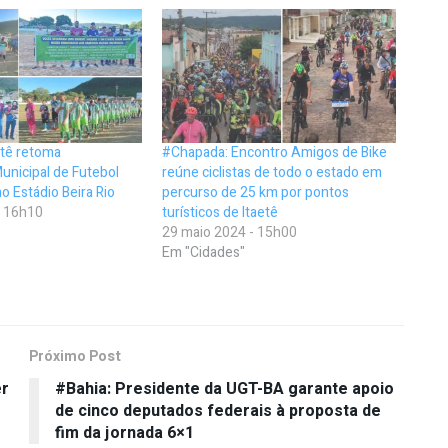
etê retoma
#Chapada: Encontro Amigos de Bike
nicipal de Futebol
reúne ciclistas de todo o estado em
o Estádio Beira Rio
percurso de 25 km por pontos
- 16h10
turísticos de Itaetê
29 maio 2024 - 15h00
Em "Cidades"
Próximo Post
er
#Bahia: Presidente da UGT-BA garante apoio
de cinco deputados federais à proposta de
fim da jornada 6×1