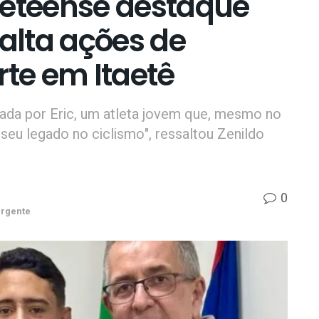
itaeteense destaque
salta ações de
rte em Itaetê
tada por Eric, um atleta jovem que, mesmo no
o seu legado no ciclismo", ressaltou Zenildo
0
rgente