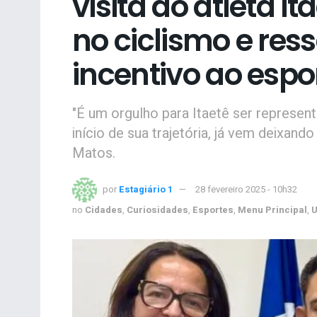
visita do atleta 
no ciclismo e res
incentivo ao espo
"É um orgulho para Itaetê ser represen
início de sua trajetória, já vem deixand
Matos.
por
Estagiário 1
28 fevereiro 2025 - 10h32
no
Cidades
,
Curiosidades
,
Esportes
,
Menu Principal
,
U