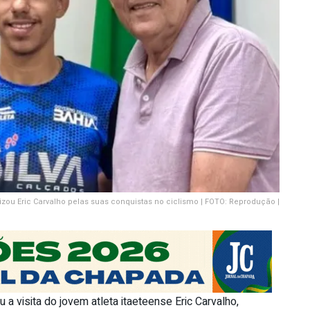
zou Eric Carvalho pelas suas conquistas no ciclismo | FOTO: Reprodução |
 a visita do jovem atleta itaeteense Eric Carvalho,