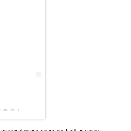
m
ldomatos_)