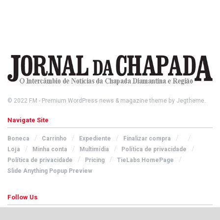
© 2022
FM
- Premium WordPress news & magazine theme by
Jegtheme
.
Navigate Site
Boneca
Carrinho
Expediente
Finalizar compra
Loja
Minha conta
Multimídia
Política de privacidade
Política de privacidade
Pricing
TieLabs HomePage
Slide Anything Popup Preview
Follow Us