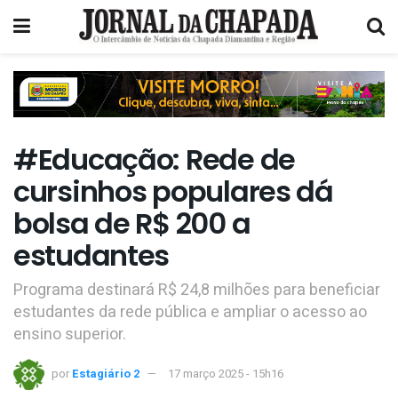
#Educação: Rede de
cursinhos populares dá
bolsa de R$ 200 a
estudantes
Programa destinará R$ 24,8 milhões para beneficiar
estudantes da rede pública e ampliar o acesso ao
ensino superior.
por
Estagiário 2
17 março 2025 - 15h16