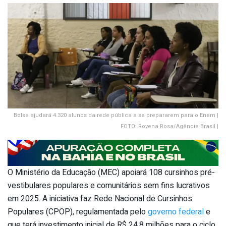
Bolsa ajudará 4.320 alunos da rede pública a se prepararem para o Enem |
FOTO: Rovena Rosa/Agência Brasil |
O Ministério da Educação (MEC) apoiará 108 cursinhos pré-
vestibulares populares e comunitários sem fins lucrativos
em 2025. A iniciativa faz Rede Nacional de Cursinhos
Populares (CPOP), regulamentada pelo
governo federal
e
que terá investimento inicial de R$ 24,8 milhões para o ciclo