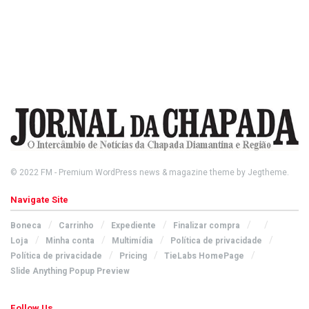
© 2022
FM
- Premium WordPress news & magazine theme by
Jegtheme
.
Navigate Site
Boneca
Carrinho
Expediente
Finalizar compra
Loja
Minha conta
Multimídia
Política de privacidade
Política de privacidade
Pricing
TieLabs HomePage
Slide Anything Popup Preview
Follow Us