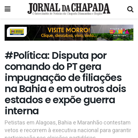
#Política: Disputa por
comando do PT gera
impugnação de filiações
na Bahia e em outros dois
estados e expõe guerra
interna
Petistas em Alagoas, Bahia e Maranhão contestam
vetos e recorrem à executiva nacional para garantir