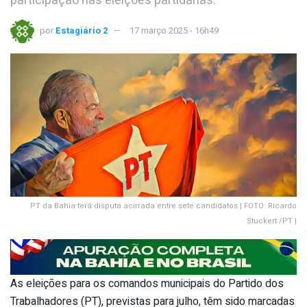
participação nas eleições partidárias.
por
Estagiário 2
17 março 2025 - 16h49
PT da Bahia terá disputa acirrada entre sete candidatos | FOTO: Ricardo
Stuckert /PT |
As eleições para os comandos municipais do Partido dos
Trabalhadores (PT), previstas para julho, têm sido marcadas