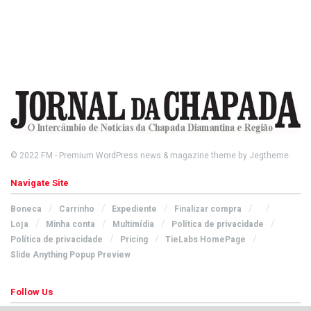
© 2022
FM
- Premium WordPress news & magazine theme by
Jegtheme
.
Navigate Site
Boneca
Carrinho
Expediente
Finalizar compra
Loja
Minha conta
Multimídia
Política de privacidade
Política de privacidade
Pricing
TieLabs HomePage
Slide Anything Popup Preview
Follow Us