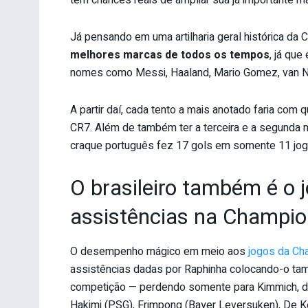
tem chances reais de ampliar sua já importante ma
Já pensando em uma artilharia geral histórica da
melhores marcas de todos os tempos
, já qu
nomes como Messi, Haaland, Mario Gomez, van Nis
A partir daí, cada tento a mais anotado faria com 
CR7. Além de também ter a terceira e a segunda 
craque português fez 17 gols em somente 11 jog
O brasileiro também é o 
assistências na Champi
O desempenho mágico em meio aos
jogos da Ch
assistências dadas por Raphinha colocando-o tam
competição — perdendo somente para Kimmich, d
Hakimi (PSG), Frimpong (Bayer Leversuken), De Ke