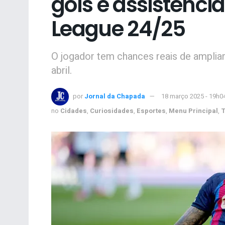
gols e assistênc
League 24/25
O jogador tem chances reais de ampliar
abril.
por
Jornal da Chapada
18 março 2025 - 19h0
no
Cidades
,
Curiosidades
,
Esportes
,
Menu Principal
,
T