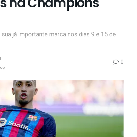
ias na Champions
 sua já importante marca nos dias 9 e 15 de
4
0
op