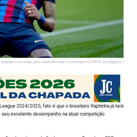
o jogador com mais gols e assistências na Champions | FOTO: Divulgação |
gue 2024/2025, fato é que o brasileiro Raphinha já terá
m seu excelente desempenho na atual competição