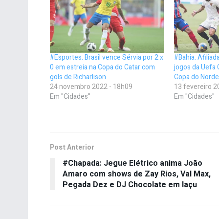
#Esportes: Brasil vence Sérvia por 2 x
#Bahia: Afilia
0 em estreia na Copa do Catar com
jogos da Uefa
gols de Richarlison
Copa do Nordes
24 novembro 2022 - 18h09
13 fevereiro 2
Em "Cidades"
Em "Cidades"
Post Anterior
#Chapada: Jegue Elétrico anima João
Amaro com shows de Zay Rios, Val Max,
Pegada Dez e DJ Chocolate em Iaçu