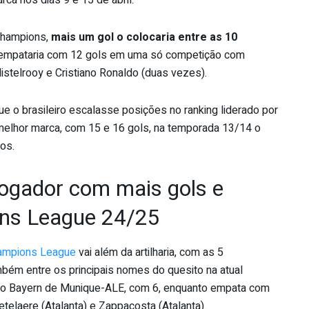
rca nos dias 9 e 15 de abril.
 Champions,
mais um gol o colocaria entre as 10
e empataria com 12 gols em uma só competição com
telrooy e Cristiano Ronaldo (duas vezes).
que o brasileiro escalasse posições no ranking liderado por
melhor marca, com 15 e 16 gols, na temporada 13/14 o
os.
jogador com mais gols e
ons League 24/25
ampions League
vai além da artilharia, com as 5
bém entre os principais nomes do quesito na atual
o Bayern de Munique-ALE, com 6, enquanto empata com
telaere (Atalanta) e Zappacosta (Atalanta).