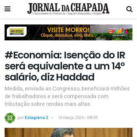
#Economia: Isenção do IR
será equivalente a um 14º
salário, diz Haddad
Medida, enviada ao Congresso, beneficiará milhões
de trabalhadores e será compensada com
tributação sobre rendas mais altas.
por
Estagiário 2
19 março 2025 - 09h59