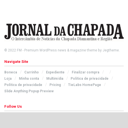
© 2022
FM
- Premium WordPress news & magazine theme by
Jegtheme
.
Navigate Site
Boneca
Carrinho
Expediente
Finalizar compra
Loja
Minha conta
Multimídia
Política de privacidade
Política de privacidade
Pricing
TieLabs HomePage
Slide Anything Popup Preview
Follow Us