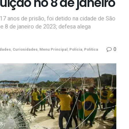
uição no 8 de janeiro
7 anos de prisão, foi detido na cidade de São
e 8 de janeiro de 2023; defesa alega
0
idades
,
Curiosidades
,
Menu Principal
,
Polícia
,
Política