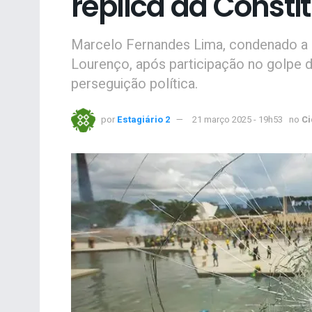
réplica da Constit
Marcelo Fernandes Lima, condenado a 1
Lourenço, após participação no golpe d
perseguição política.
por
Estagiário 2
21 março 2025 - 19h53
no
C