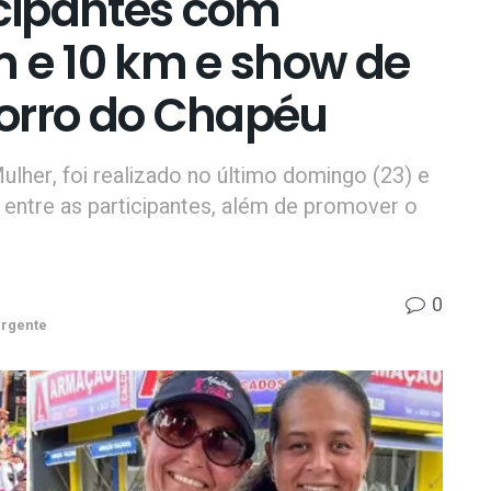
icipantes com
m e 10 km e show de
orro do Chapéu
er, foi realizado no último domingo (23) e
ntre as participantes, além de promover o
0
rgente