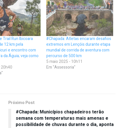
 Trail Run Ibicoara
#Chapada: Atletas encaram desafios
de 12 km pela
extremos em Lençóis durante etapa
icuri e encontro com
mundial de corrida de aventura com
a da Águia; veja como
percurso de 500 km
5 maio 2025 - 10h11
- 20h40
Em "Assessoria"
a"
Próximo Post
#Chapada: Municípios chapadeiros terão
semana com temperaturas mais amenas e
possibilidade de chuvas durante o dia, aponta