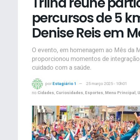
Trilha reúne part
percursos de 5 k
Denise Reis em M
O evento, em homenagem ao Mês da Mulh
proporcionou momentos de integração e
cuidado com a saúde.
por
Estagiário 1
25 março 2025 - 10h01
no
Cidades
,
Curiosidades
,
Esportes
,
Menu Principal
,
U