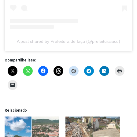
A post shared by Prefeitura de Iaçu (@prefeituraiacu)
Compartilhe isso:
Relacionado