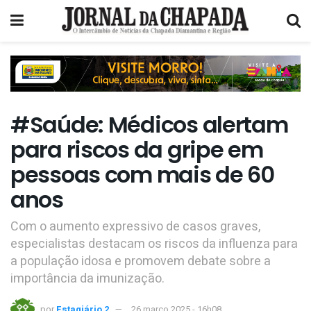
#Saúde: Médicos alertam
para riscos da gripe em
pessoas com mais de 60
anos
Com o aumento expressivo de casos graves,
especialistas destacam os riscos da influenza para
a população idosa e promovem debate sobre a
importância da imunização.
por
Estagiário 2
26 março 2025 - 16h08