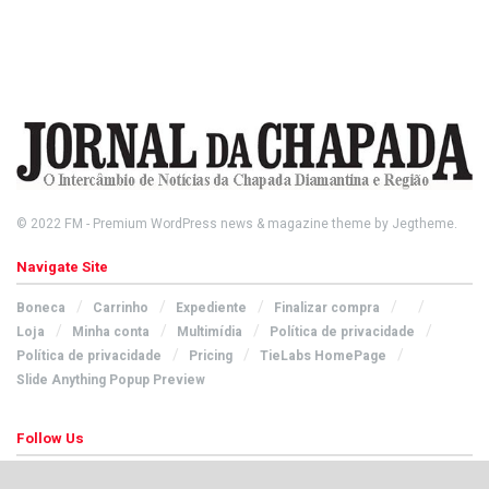
© 2022
FM
- Premium WordPress news & magazine theme by
Jegtheme
.
Navigate Site
Boneca
Carrinho
Expediente
Finalizar compra
Loja
Minha conta
Multimídia
Política de privacidade
Política de privacidade
Pricing
TieLabs HomePage
Slide Anything Popup Preview
Follow Us