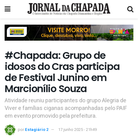
#Chapada: Grupo de
idosos do Cras participa
de Festival Junino em
Marcionílio Souza
Atividade reuniu participantes do grupo Alegria de
Viver e famílias ciganas acompanhadas pelo PAIF
em evento promovido pela prefeitura.
por
Estagiário 2
17 junho 2025 - 21h49