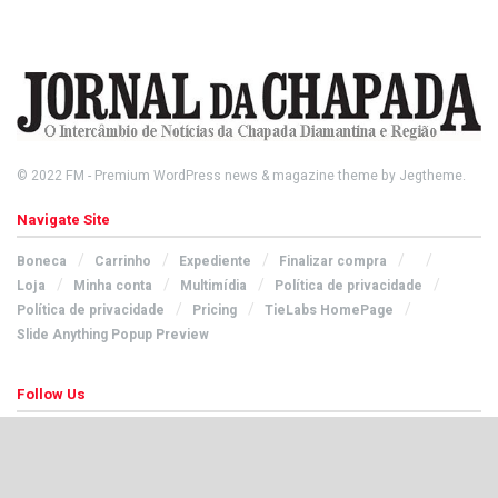
© 2022
FM
- Premium WordPress news & magazine theme by
Jegtheme
.
Navigate Site
Boneca
Carrinho
Expediente
Finalizar compra
Loja
Minha conta
Multimídia
Política de privacidade
Política de privacidade
Pricing
TieLabs HomePage
Slide Anything Popup Preview
Follow Us