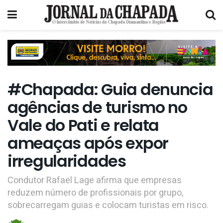
#Chapada: Guia denuncia
agências de turismo no
Vale do Pati e relata
ameaças após expor
irregularidades
Condutor Rafael Lage afirma que empresas
reduzem número de profissionais por grupo,
sobrecarregam guias e colocam turistas em risco.