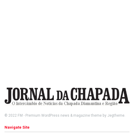
© 2022
FM
- Premium WordPress news & magazine theme by
Jegtheme
.
Navigate Site