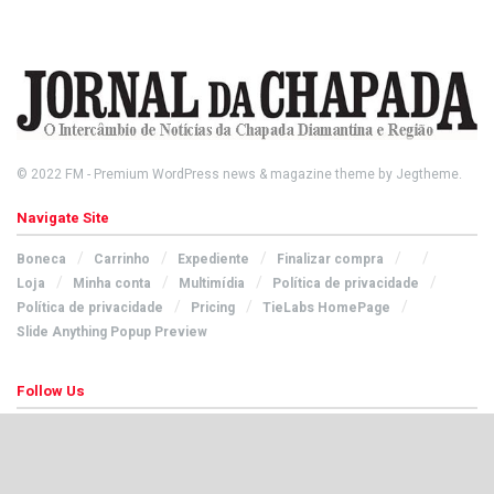
© 2022
FM
- Premium WordPress news & magazine theme by
Jegtheme
.
Navigate Site
Boneca
Carrinho
Expediente
Finalizar compra
Loja
Minha conta
Multimídia
Política de privacidade
Política de privacidade
Pricing
TieLabs HomePage
Slide Anything Popup Preview
Follow Us