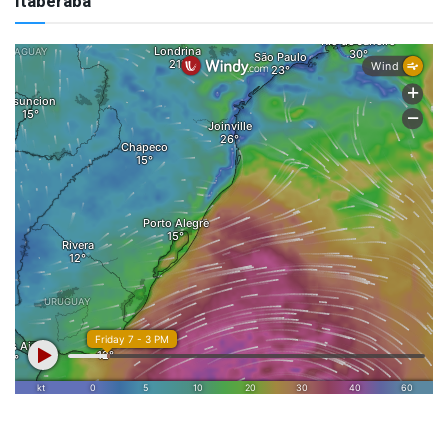
Itaberaba