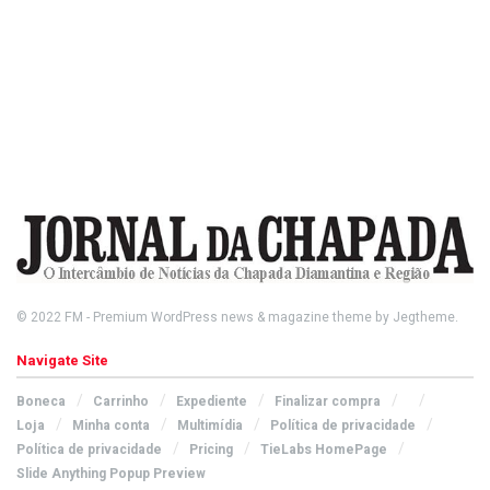
© 2022
FM
- Premium WordPress news & magazine theme by
Jegtheme
.
Navigate Site
Boneca
Carrinho
Expediente
Finalizar compra
Loja
Minha conta
Multimídia
Política de privacidade
Política de privacidade
Pricing
TieLabs HomePage
Slide Anything Popup Preview