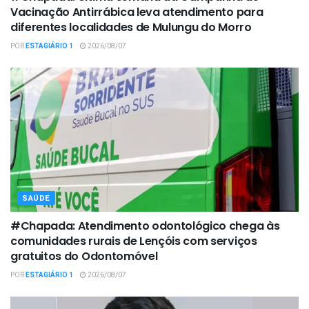
Vacinação Antirrábica leva atendimento para
diferentes localidades de Mulungu do Morro
POR
ESTAGIÁRIO 1
2026/08/07
SAÚDE
#Chapada: Atendimento odontológico chega às
comunidades rurais de Lençóis com serviços
gratuitos do Odontomóvel
POR
ESTAGIÁRIO 1
2026/08/07