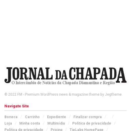
© 2022
FM
- Premium WordPress news & magazine theme by
Jegtheme
.
Navigate Site
Boneca
Carrinho
Expediente
Finalizar compra
Loja
Minha conta
Multimídia
Política de privacidade
Política de privacidade
Pricing
TieLabs HomePage