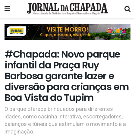
#Chapada: Novo parque
infantil da Praça Ruy
Barbosa garante lazer e
diversão para crianças em
Boa Vista do Tupim
O parque oferece brinquedos para diferentes
idades, como casinha interativa, escorregadores,
balanços e túneis que estimulam o movimento e a
imaginação.