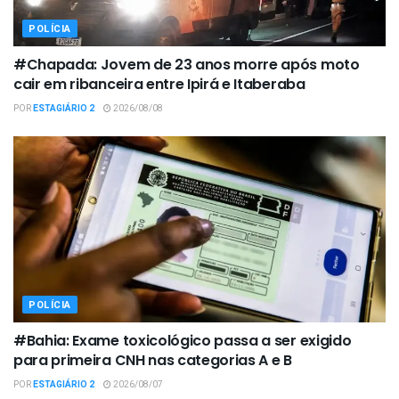
POLÍCIA
#Chapada: Jovem de 23 anos morre após moto
cair em ribanceira entre Ipirá e Itaberaba
POR
ESTAGIÁRIO 2
2026/08/08
POLÍCIA
#Bahia: Exame toxicológico passa a ser exigido
para primeira CNH nas categorias A e B
POR
ESTAGIÁRIO 2
2026/08/07