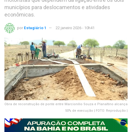
motoristas que dependem da ligação entre os dois
municípios para deslocamentos e atividades
econômicas.
por
Estagiário 1
22 janeiro 2026 - 10h41
Obra de reconstrução de ponte entre Marcionílio Souza e Planaltino alcança
50% de execução | FOTO: Reprodução |