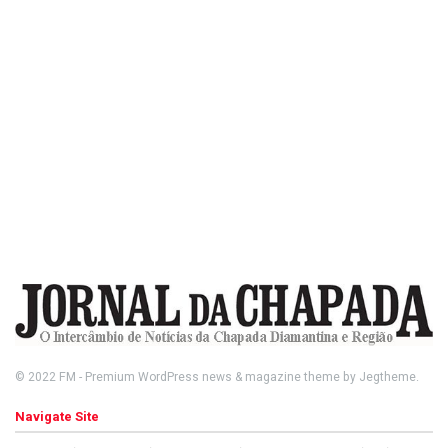
© 2022
FM
- Premium WordPress news & magazine theme by
Jegtheme
.
Navigate Site