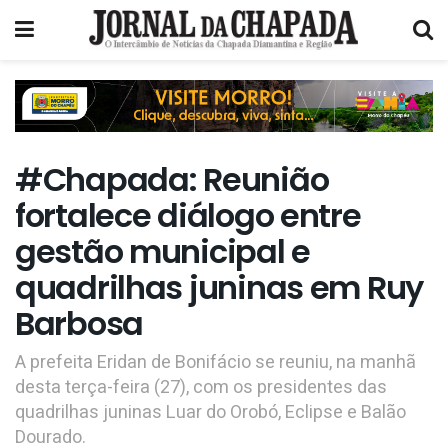
#Chapada: Reunião
fortalece diálogo entre
gestão municipal e
quadrilhas juninas em Ruy
Barbosa
A prefeita Eridan de Bonifácio se reuniu, na manhã
desta terça-feira (27), com os presidentes das
quadrilhas juninas Luar do Orobó, Eclipse e Balão
Dourado.