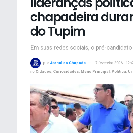
lideranças polític
chapadeira duran
do Tupim
Em suas redes sociais, o pré-candidato d
por
Jornal da Chapada
7 fevereiro 2026 - 12h
no
Cidades
,
Curiosidades
,
Menu Principal
,
Política
,
Ur