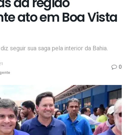
as da região
te ato em Boa Vista
iz seguir sua saga pela interior da Bahia.
21
0
gente