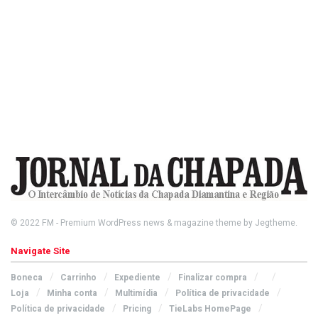
© 2022
FM
- Premium WordPress news & magazine theme by
Jegtheme
.
Navigate Site
Boneca
Carrinho
Expediente
Finalizar compra
Loja
Minha conta
Multimídia
Política de privacidade
Política de privacidade
Pricing
TieLabs HomePage