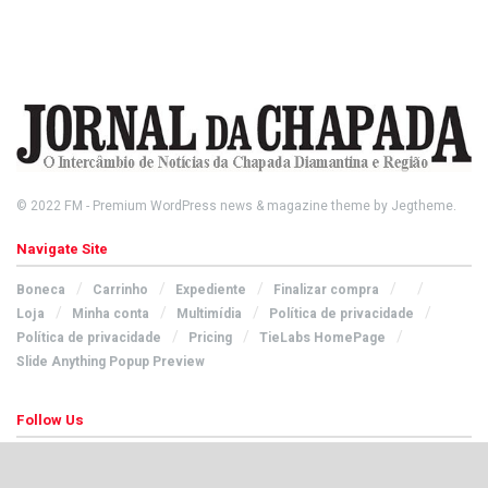
© 2022
FM
- Premium WordPress news & magazine theme by
Jegtheme
.
Navigate Site
Boneca
Carrinho
Expediente
Finalizar compra
Loja
Minha conta
Multimídia
Política de privacidade
Política de privacidade
Pricing
TieLabs HomePage
Slide Anything Popup Preview
Follow Us