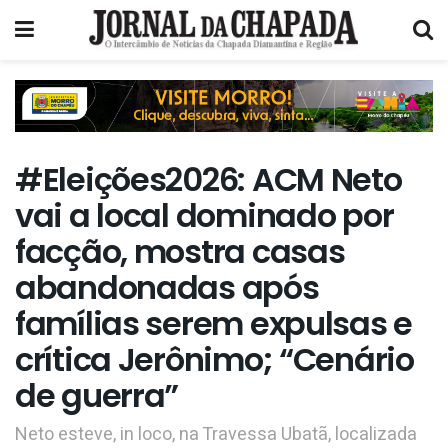
#Eleições2026: ACM Neto
vai a local dominado por
facção, mostra casas
abandonadas após
famílias serem expulsas e
crítica Jerônimo; “Cenário
de guerra”
Neto esteve, in loco, na Travessa Ubatã, localizada