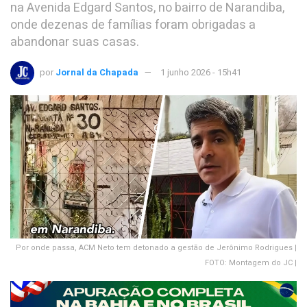
na Avenida Edgard Santos, no bairro de Narandiba,
onde dezenas de famílias foram obrigadas a
abandonar suas casas.
por
Jornal da Chapada
1 junho 2026 - 15h41
Por onde passa, ACM Neto tem detonado a gestão de Jerônimo Rodrigues |
FOTO: Montagem do JC |