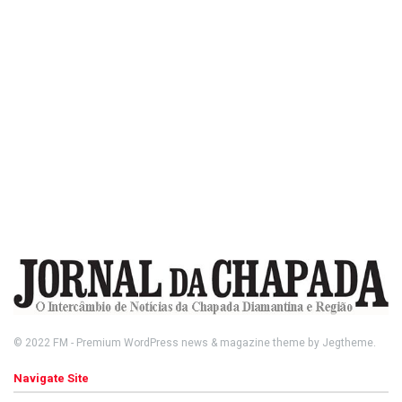
© 2022
FM
- Premium WordPress news & magazine theme by
Jegtheme
.
Navigate Site