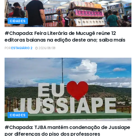
CIDADES
#Chapada: Feira Literária de Mucugê reúne 12
editoras baianas na edição deste ano; saiba mais
POR
ESTAGIÁRIO 2
2026/08/08
CIDADES
#Chapada: TJBA mantém condenação de Jussiape
por diferenças do piso dos professores