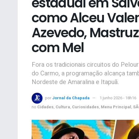
estadual em Salv
como Alceu Valen
Azevedo, Mastruz
com Mel
Fora os tradicionais circuitos do Pelo
do Carmo, a programação alcança também
Nordeste de Amaralina e Itapuã.
por
Jornal da Chapada
1 junho 2026 - 18h16
no
Cidades
,
Cultura
,
Curiosidades
,
Menu Principal
,
SÃ