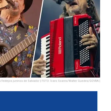
 festejos juninos de Salvador | FOTO: Ícaro Soares/Walter Guedes/GOVBA |