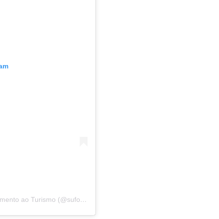
ram
Um post compartilhado por Superintendência de Fomento ao Turismo (@sufotur)