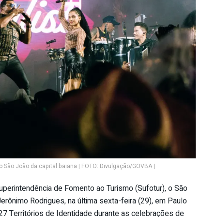
 São João da capital baiana | FOTO: Divulgação/GOVBA |
uperintendência de Fomento ao Turismo (Sufotur), o São
erônimo Rodrigues, na última sexta-feira (29), em Paulo
27 Territórios de Identidade durante as celebrações de