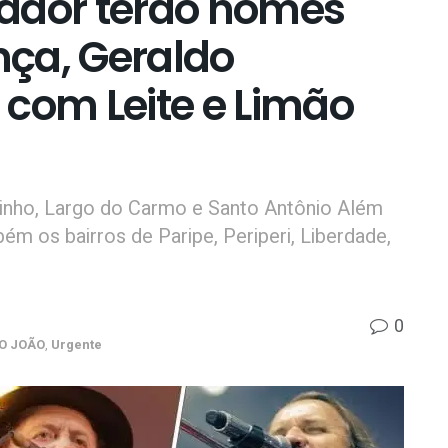
ador terão nomes
ça, Geraldo
 com Leite e Limão
urinho, Largo do Carmo e Santo Antônio Além
 os bairros de Paripe, Periperi, Liberdade,
0
O JOÃO
,
Urgente