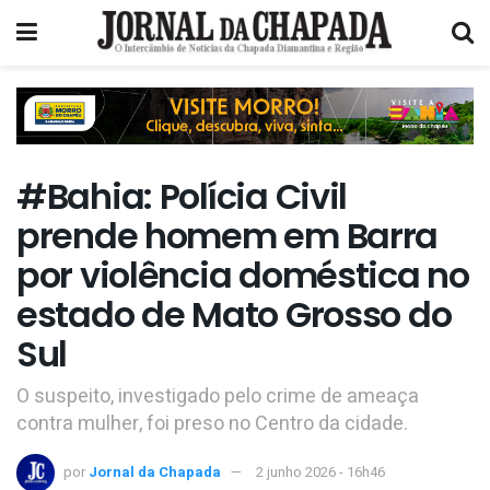
#Bahia: Polícia Civil
prende homem em Barra
por violência doméstica no
estado de Mato Grosso do
Sul
O suspeito, investigado pelo crime de ameaça
contra mulher, foi preso no Centro da cidade.
por
Jornal da Chapada
2 junho 2026 - 16h46