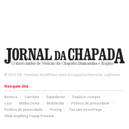
© 2022
FM
- Premium WordPress news & magazine theme by
Jegtheme
.
Navigate Site
Boneca
Carrinho
Expediente
Finalizar compra
Loja
Minha conta
Multimídia
Política de privacidade
Política de privacidade
Pricing
TieLabs HomePage
Slide Anything Popup Preview