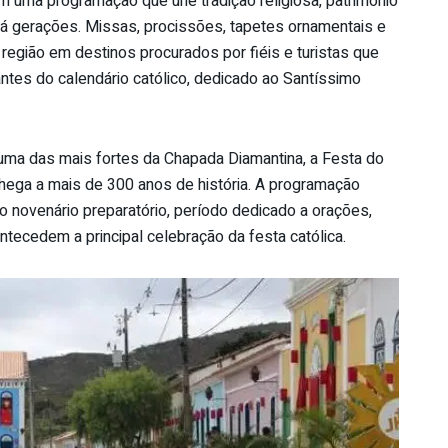
m uma programação que une tradição religiosa, patrimônio
há gerações. Missas, procissões, tapetes ornamentais e
egião em destinos procurados por fiéis e turistas que
tes do calendário católico, dedicado ao Santíssimo
 uma das mais fortes da Chapada Diamantina, a Festa do
hega a mais de 300 anos de história. A programação
 novenário preparatório, período dedicado a orações,
tecedem a principal celebração da festa católica.