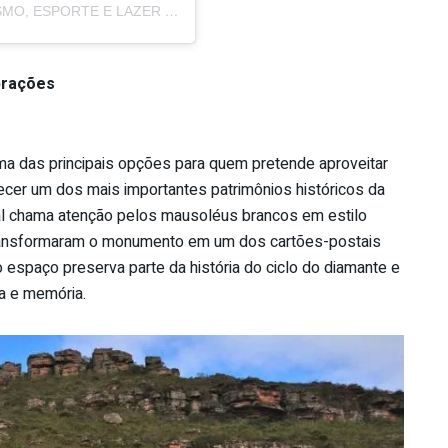
Um post compartilhado por SECRETARIA DE TURISMO, ESPORTE E LAZER (@setur.riodecontas)
brações
ma das principais opções para quem pretende aproveitar
cer um dos mais importantes patrimônios históricos da
cal chama atenção pelos mausoléus brancos em estilo
transformaram o monumento em um dos cartões-postais
 espaço preserva parte da história do ciclo do diamante e
ra e memória.