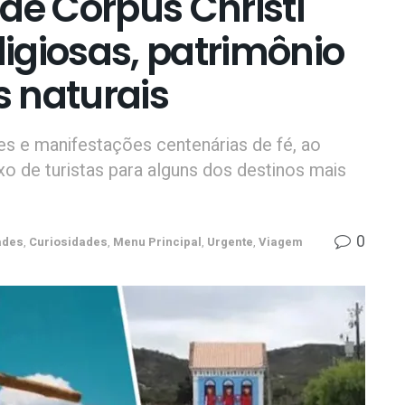
de Corpus Christi
ligiosas, patrimônio
s naturais
s e manifestações centenárias de fé, ao
 de turistas para alguns dos destinos mais
0
ades
,
Curiosidades
,
Menu Principal
,
Urgente
,
Viagem