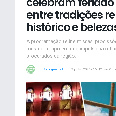
celebram feriado 
entre tradições re
histórico e beleza
A programação reúne missas, procissõe
mesmo tempo em que impulsiona o fluxo
procurados da região.
por
Estagiário 1
2 junho 2026 - 15h12
no
Cid